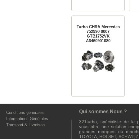
Turbo CHRA Mercedes
752990-0007
GTB1752VK
A6460901080
Qui sommes Nous ?
Conditions générales
Informations Générales
321turbo, spécialiste de la
Transport & Livraison
vous offre une solution comp
grandes marques du march
TOYOTA, HOLSET, SCHWITZE