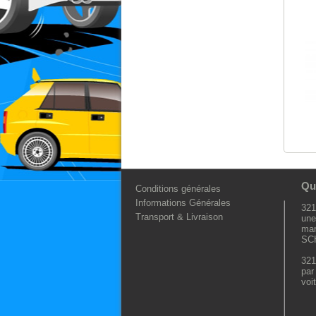
Qu
Conditions générales
Informations Générales
321
Transport & Livraison
une
ma
SC
321
par
voi