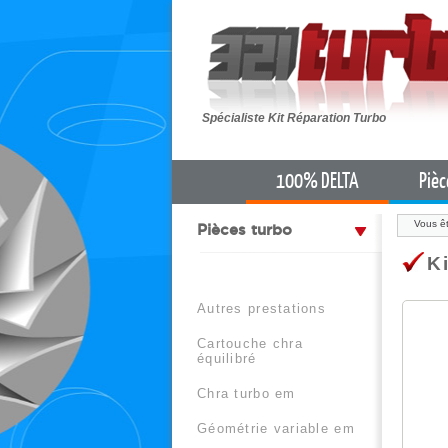
Spécialiste Kit Réparation Turbo
100% DELTA
Piè
Vous êt
pièces turbo
K
autres prestations
cartouche chra
équilibré
chra turbo em
géométrie variable em