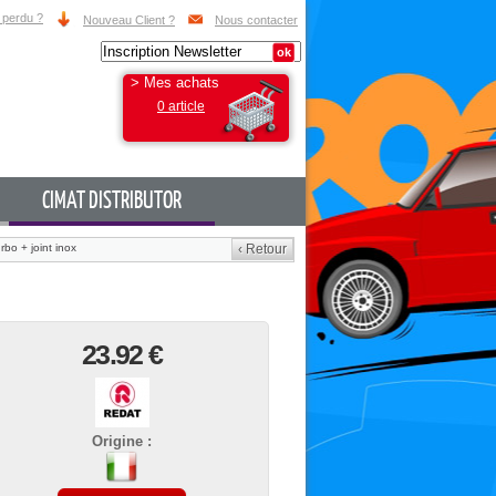
 perdu ?
Nouveau Client ?
Nous contacter
> Mes achats
0 article
CIMAT DISTRIBUTOR
urbo + joint inox
‹ Retour
23.92 €
Origine :