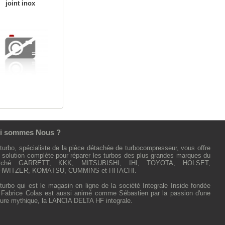
joint inox
i sommes Nous ?
turbo, spécialiste de la pièce détachée de turbocompresseur, vous offre
 solution complète pour réparer les turbos des plus grandes marques du
rché GARRETT, KKK, MITSUBISHI, IHI, TOYOTA, HOLSET,
HWITZER, KOMATSU, CUMMINS et HITACHI.
turbo qui est le magasin en ligne de la société Integrale Inside fondée
 Fabrice Colas est aussi animé comme Sébastien par la passion d'une
ture mythique, la LANCIA DELTA HF integrale.