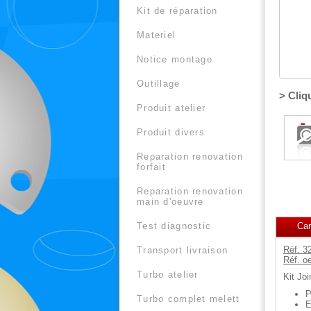
kit de réparation
materiel
notice montage
outillage
> Cliq
produit atelier
produit divers
reparation renovation
forfait
reparation renovation
main d'oeuvre
Car
test diagnostic
Réf. 3
transport livraison
Réf. o
turbo atelier
Kit Joi
P
turbo complet melett
E