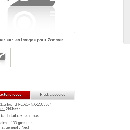
uer sur les images pour Zoomer
actéristiques
Prod. associés
21turbo:
KIT-GAS-INX-2505567
em:
2505567
nts du turbo + joint inox
oids : 100 grammes
tat général : Neuf