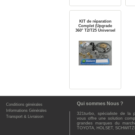
KIT de réparation
Complet (Upgrade
360° T2/T25 Universel
Qui sommes Nous ?
Conditions générales
Informations Générales
321turbo, spécialiste de la
Transport & Livraison
vous offre une solution comp
grandes marques du march
TOYOTA, HOLSET, SCHWITZE