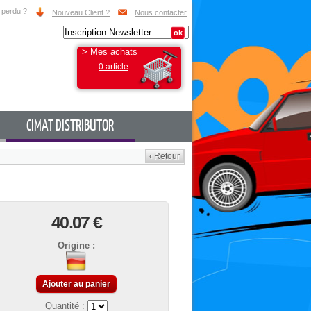
 perdu ?
Nouveau Client ?
Nous contacter
> Mes achats
0 article
CIMAT DISTRIBUTOR
‹ Retour
40.07 €
Origine :
Ajouter au panier
Quantité :