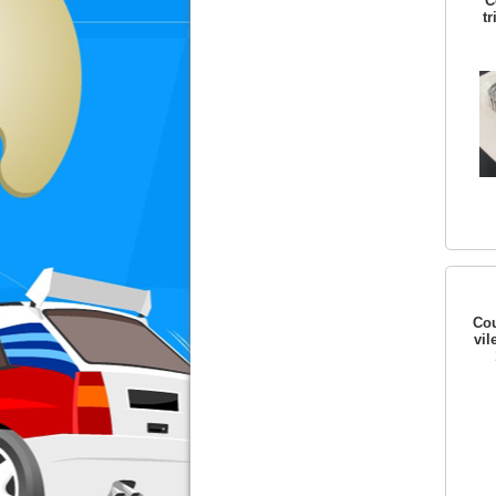
C
t
Cou
vil