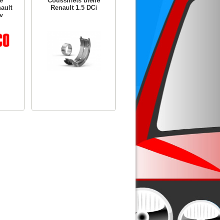
e
Coussinets bielle
ault
Renault 1.5 DCi
v