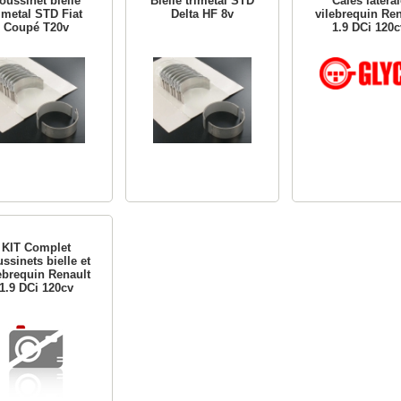
oussinet bielle
Bielle trimetal STD
Cales latéral
rimetal STD Fiat
Delta HF 8v
vilebrequin Ren
Coupé T20v
1.9 DCi 120c
KIT Complet
ssinets bielle et
ebrequin Renault
1.9 DCi 120cv