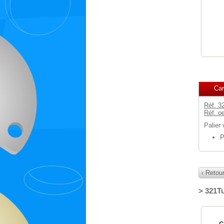
Car
Réf. 3
Réf. o
Palier
P
‹ Retour
> 321T